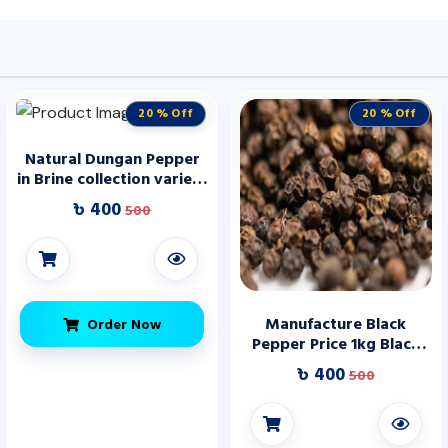
20 % Off
20 % Off
Natural Dungan Pepper
in Brine collection variety
very sweet taste without
৳ 400
500
sourness wholesale
Manufacture Black
Order Now
Pepper Price 1kg Black
Pepper Wholesale Price
৳ 400
500
Black Pepper Powder
China