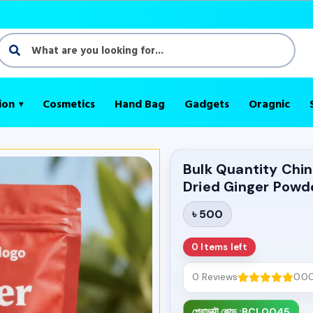
Best 
ion
Cosmetics
Hand Bag
Gadgets
Oragnic
Bulk Quantity Chi
Dried Ginger Powd
৳ 500
0 Items left
0 Reviews
0.0
প্রোডাক্ট কোড :
BCL0045