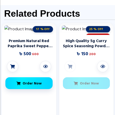
Related Products
17 % Off
25 % Off
STOCK OUT
Premium Natural Red
High Quality 5g Curry
Paprika Sweet Pepper
Spice Seasoning Powder
Powder for Seasoning
in Bulk Mixed Spices &
৳ 500
৳ 150
600
200
Meat and Cooking Dishes
Seasonings Fresh & Dried
Direct Manufacturer
Bag Packaging Best Price
Order Now
Order Now